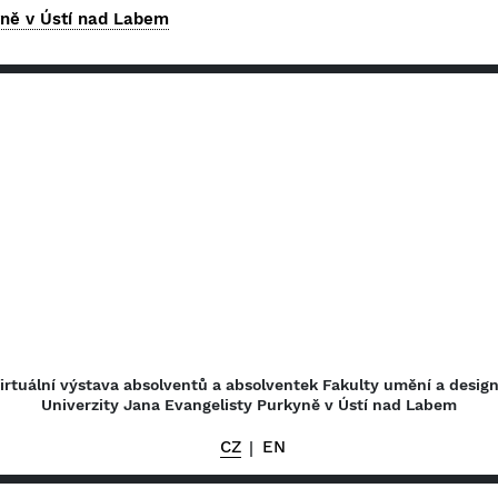
yně v Ústí nad Labem
irtuální výstava absolventů a absolventek Fakulty umění a desig
Univerzity Jana Evangelisty Purkyně v Ústí nad Labem
CZ
EN
|