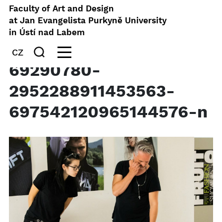
Faculty of Art and Design
at Jan Evangelista Purkyně University
in Ústí nad Labem
CZ
69290780-
2952288911453563-
697542120965144576-n