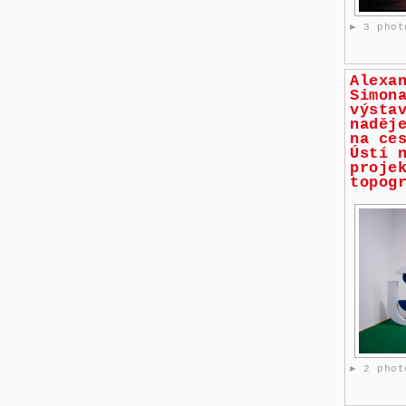
► 3 phot
Alexa
Simon
výsta
naděj
na ce
Ústí 
proje
topog
► 2 phot