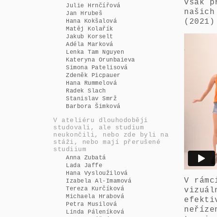
však p
Julie Hrnčířová
našich
Jan Hrubeš
(2021)
Hana Kokšalová
Matěj Kolařík
Jakub Korselt
Adéla Marková
Lenka Tam Nguyen
Kateryna Orunbaieva
Simona Patelisová
Zdeněk Picpauer
Hana Rummelová
Radek Slach
Stanislav Smrž
Barbora Šimková
V ateliéru dlouhodoběji
studovali, ale studium
neukončili, nebo zde byli na
stáži, nebo mají přerušené
studiium
Anna Zubatá
Lada Jaffe
Hana Vysloužilová
V rámc
Izabela Al-Imamová
Tereza Kurčíková
vizuál
Michaela Hrabová
efekti
Petra Musilová
neříze
Linda Páleníková