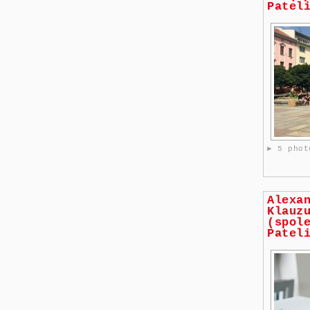
Patel
► 5 phot
Alexa
Klauz
(spol
Patel