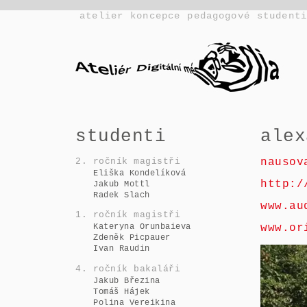
atelier
koncepce
pedagogové
student
studenti
alex
nausov
2. ročník magistři
Eliška Kondelíková
http:/
Jakub Mottl
Radek Slach
www.au
1. ročník magistři
www.or
Kateryna Orunbaieva
Zdeněk Picpauer
Ivan Raudin
4. ročník bakaláři
Jakub Březina
Tomáš Hájek
Polina Vereikina