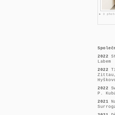
► 3 phot
Společ
2022
St
Labem
2022
Ti
Zittau
Hyškov
2022
Sw
P. Kub
2021
N
Surrog