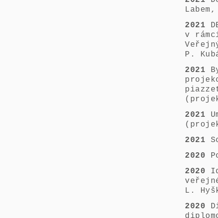
2021
D
Labem,
2021
DE
v rámc
Veřejn
P. Kub
2021
By
projek
piazze
(proje
2021
U
(proje
2021
S
2020
Po
2020
I
veřejn
L. Hyš
2020
D
diplom