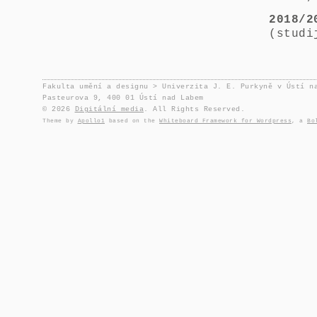
2018/2
(studi
Fakulta umění a designu > Univerzita J. E. Purkyně v Ústí n
Pasteurova 9, 400 01 Ústí nad Labem
© 2026
Digitální media
. All Rights Reserved.
Theme by
Apollo1
based on the
Whiteboard Framework for Wordpress
, a
Bo