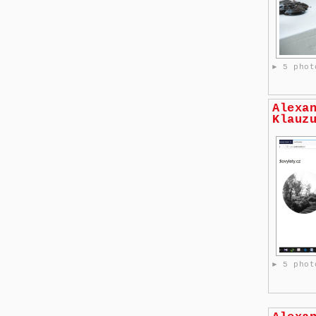
► 5 phot
Alexa
Klauz
► 5 phot