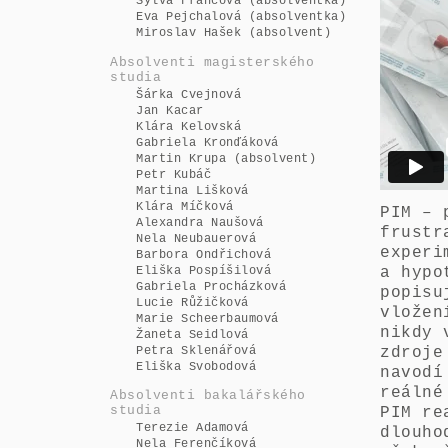
Sylva Francová (absolventka)
Eva Pejchalová (absolventka)
Miroslav Hašek (absolvent)
Absolventi magisterského
studia
Šárka Cvejnová
Jan Kacar
Klára Kelovská
Gabriela Kronďáková
Martin Krupa (absolvent)
Petr Kubáč
Martina Lišková
Klára Míčková
PIM – 
Alexandra Naušová
frustr
Nela Neubauerová
experi
Barbora Ondřichová
Eliška Pospíšilová
a hypo
Gabriela Procházková
popisu
Lucie Růžičková
vložen
Marie Scheerbaumová
nikdy 
Žaneta Seidlová
Petra Sklenářová
zdroje
Eliška Svobodová
navodí
reálné
Absolventi bakalářského
studia
PIM re
Terezie Adamová
dlouho
Nela Ferenčíková