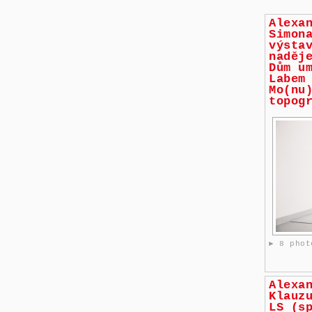
Alexa
Simon
výsta
naděj
Dům u
Labem
Mo(nu
topog
► 8 phot
Alexa
Klauz
LS (s