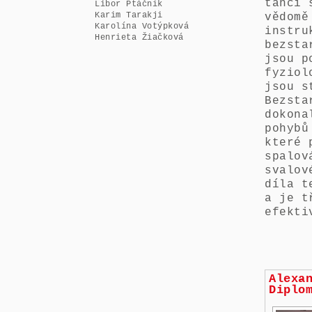
tanci 
Libor Ptáčník
Karim Tarakji
vědomě
Karolína Votýpková
instru
Henrieta Žiačková
bezsta
jsou p
fyziol
jsou s
Bezsta
dokona
pohybů
které 
spalov
svalov
díla t
a je t
efekti
Alexa
Diplo