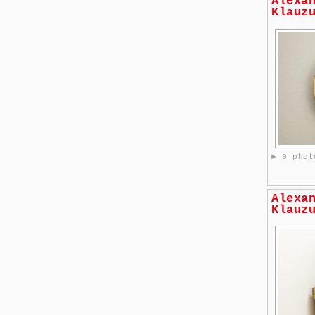
Alexa
Klauz
► 9 phot
Alexa
Klauz