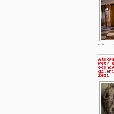
► 8 phot
Alexa
Petr 
oceňo
galer
2021