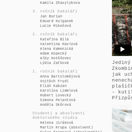
Kamila Zhaxylykova
3. ročník bakaláři
Jan Burian
Eduard Kulganek
Lucie Mikešová
2. ročník bakaláři
Kateřina Bílá
Valentina Havlová
Alena Kamenická
Adam Kopecký
Alby Kotěšovec
Jediný
Lýdia Zaťková
Zkombi
1. ročník bakaláři
jak uc
Anna Bartolomějová
nenech
Vojtěch Frydl
plašič
Eliáš Kabzan
Karolína Limmlová
– kuti
Hubert Lovecký
Přizpů
Simona Pelantová
Anděla Skůrová
Studenti a absolventi
doktorského studia
Helena Jiráková
Martin Krupa (absolvent)