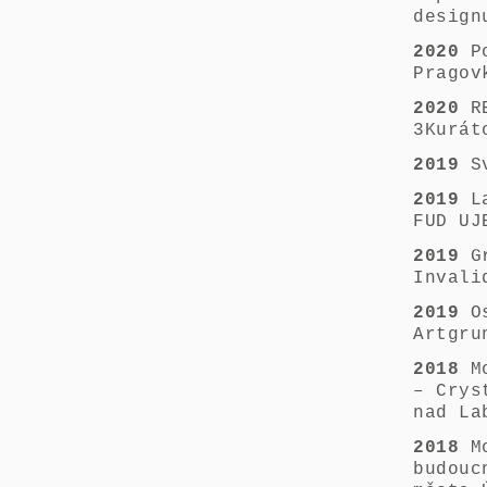
design
2020
P
Pragov
2020
R
3Kurát
2019
S
2019
La
FUD UJ
2019
G
Invali
2019
Os
Artgru
2018
M
– Crys
nad La
2018
M
budouc