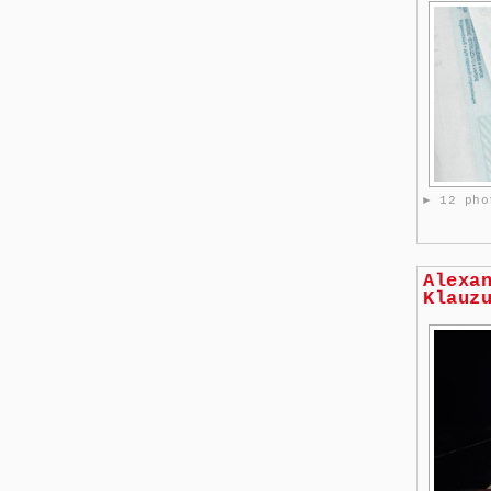
► 12 pho
Alexa
Klauz