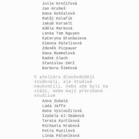
Julie Hrnčířová
Jan Hrubeš
Hana Kokšalová
Matěj Kolařík
Jakub Korselt
Adéla Marková
Lenka Tam Nguyen
Kateryna Orunbaieva
Simona Patelisová
Zdeněk Picpauer
Hana Rummelová
Radek Slach
Stanislav Smrž
Barbora Šimková
V ateliéru dlouhodoběji
studovali, ale studium
neukončili, nebo zde byli na
stáži, nebo mají přerušené
studiium
Anna Zubatá
Lada Jaffe
Hana Vysloužilová
Izabela Al-Imamová
Tereza Kurčíková
Michaela Hrabová
Petra Musilová
Linda Páleníková