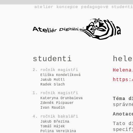
atelier
koncepce
pedagogové
student
studenti
hele
Helena
2. ročník magistři
Eliška Kondelíková
https:
Jakub Mottl
Radek Slach
1. ročník magistři
Téma d
Kateryna Orunbaieva
Zdeněk Picpauer
správn
Ivan Raudin
Anotac
4. ročník bakaláři
Jakub Březina
Tato d
Tomáš Hájek
specif
Polina Vereikina