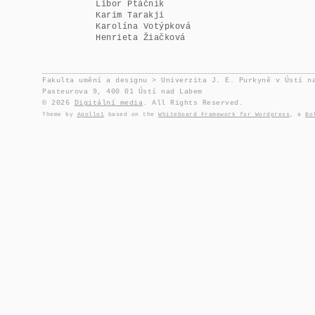
Libor Ptáčník
Karim Tarakji
Karolína Votýpková
Henrieta Žiačková
Fakulta umění a designu > Univerzita J. E. Purkyně v Ústí n
Pasteurova 9, 400 01 Ústí nad Labem
© 2026
Digitální media
. All Rights Reserved.
Theme by
Apollo1
based on the
Whiteboard Framework for Wordpress
, a
Bo