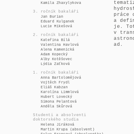
temati
Kamila Zhaxylykova
hydros
3. ročník bakaláři
práce 
Jan Burian
a defi
Eduard Kulganek
je. To
Lucie Mikešová
v tran
2. ročník bakaláři
astron
Kateřina Bílá
ad.
Valentina Havlová
Alena Kamenická
Adam Kopecký
Alby Kotěšovec
Lýdia Zaťková
1. ročník bakaláři
Anna Bartolomějová
Vojtěch Frydl
Eliáš Kabzan
Karolína Limmlová
Hubert Lovecký
Simona Pelantová
Anděla Skůrová
Studenti a absolventi
doktorského studia
Helena Jiráková
Martin Krupa (absolvent)