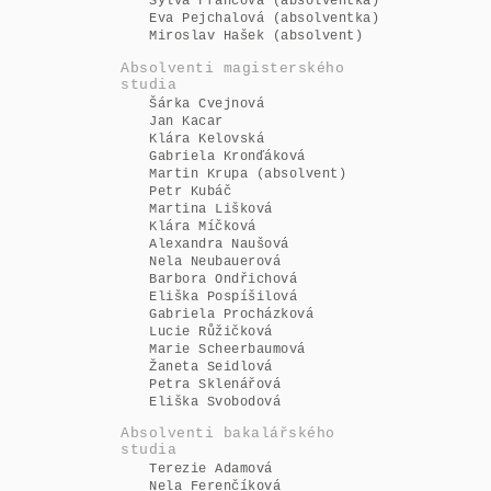
Sylva Francová (absolventka)
Eva Pejchalová (absolventka)
Miroslav Hašek (absolvent)
Absolventi magisterského
studia
Šárka Cvejnová
Jan Kacar
Klára Kelovská
Gabriela Kronďáková
Martin Krupa (absolvent)
Petr Kubáč
Martina Lišková
Klára Míčková
Alexandra Naušová
Nela Neubauerová
Barbora Ondřichová
Eliška Pospíšilová
Gabriela Procházková
Lucie Růžičková
Marie Scheerbaumová
Žaneta Seidlová
Petra Sklenářová
Eliška Svobodová
Absolventi bakalářského
studia
Terezie Adamová
Nela Ferenčíková