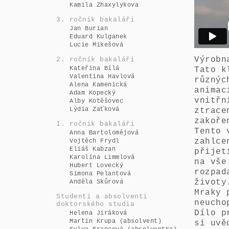
Kamila Zhaxylykova
3. ročník bakaláři
Jan Burian
Eduard Kulganek
Lucie Mikešová
Výrobn
2. ročník bakaláři
Kateřina Bílá
Tato k
Valentina Havlová
různýc
Alena Kamenická
animac
Adam Kopecký
vnitřn
Alby Kotěšovec
Lýdia Zaťková
ztrace
zakoře
1. ročník bakaláři
Tento 
Anna Bartolomějová
zahlce
Vojtěch Frydl
Eliáš Kabzan
přijet
Karolína Limmlová
na vše
Hubert Lovecký
rozpad
Simona Pelantová
životy
Anděla Skůrová
Mraky 
Studenti a absolventi
neucho
doktorského studia
Dílo p
Helena Jiráková
Martin Krupa (absolvent)
si uvě