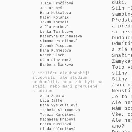
duší.
Julie Hrnčířová
Stín m
Jan Hrubeš
Hana Kokšalová
samotn
Matěj Kolařík
Předst
Jakub Korselt
a před
Adéla Marková
si nes
Lenka Tam Nguyen
Kateryna Orunbaieva
budouc
Simona Patelisová
Odmítá
Zdeněk Picpauer
a zlé 
Hana Rummelová
Snažím
Radek Slach
Stanislav Smrž
Zamyká
Barbora Šimková
Toto v
stíny.
V ateliéru dlouhodoběji
studovali, ale studium
Stíny 
neukončili, nebo zde byli na
Jsou n
stáži, nebo mají přerušené
Neustá
studiium
Anna Zubatá
Je to 
Lada Jaffe
Ale ne
Hana Vysloužilová
Mám po
Izabela Al-Imamová
Vše, c
Tereza Kurčíková
Michaela Hrabová
Ale ne
Petra Musilová
ano?
Linda Páleníková