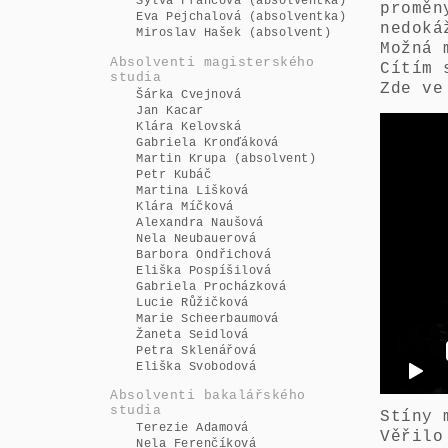
Sylva Francová (absolventka)
proměn
Eva Pejchalová (absolventka)
nedoká
Miroslav Hašek (absolvent)
Možná 
Absolventi magisterského
Cítím 
studia
Zde ve
Šárka Cvejnová
Jan Kacar
Klára Kelovská
Gabriela Kronďáková
Martin Krupa (absolvent)
Petr Kubáč
Martina Lišková
Klára Míčková
Alexandra Naušová
Nela Neubauerová
Barbora Ondřichová
Eliška Pospíšilová
Gabriela Procházková
Lucie Růžičková
Marie Scheerbaumová
Žaneta Seidlová
Petra Sklenářová
Eliška Svobodová
Absolventi bakalářského
studia
Stíny 
Terezie Adamová
Věřilo
Nela Ferenčíková