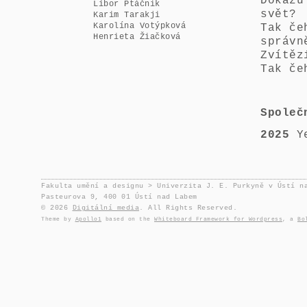
Dokážu
Libor Ptáčník
svět?
Karim Tarakji
Karolína Votýpková
Tak če
Henrieta Žiačková
správn
Zvítěz
Tak če
Společ
2025
Y
Fakulta umění a designu > Univerzita J. E. Purkyně v Ústí n
Pasteurova 9, 400 01 Ústí nad Labem
© 2026
Digitální media
. All Rights Reserved.
Theme by
Apollo1
based on the
Whiteboard Framework for Wordpress
, a
Bo