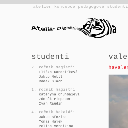
atelier
koncepce
pedagogové
student
studenti
vale
havale
2. ročník magistři
Eliška Kondelíková
Jakub Mottl
Radek Slach
1. ročník magistři
Kateryna Orunbaieva
Zdeněk Picpauer
Ivan Raudin
4. ročník bakaláři
Jakub Březina
Tomáš Hájek
Polina Vereikina