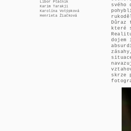
Libor Ptáčník
svého 
Karim Tarakji
pohybl
Karolína Votýpková
Henrieta Žiačková
rukodě
Důraz 
které 
Realit
dojem 
absurd
zásahy
situac
navazu
vztaho
skrze 
fotogr