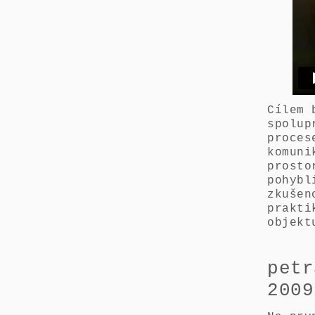
Cílem 
spolup
proces
komuni
prosto
pohybl
zkušen
prakti
objekt
petr
2009