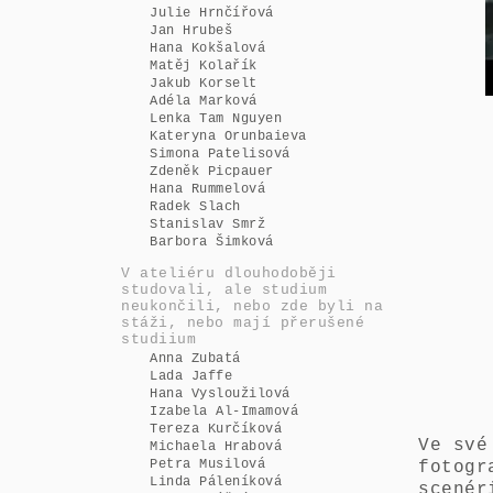
Julie Hrnčířová
Jan Hrubeš
Hana Kokšalová
Matěj Kolařík
Jakub Korselt
Adéla Marková
Lenka Tam Nguyen
Kateryna Orunbaieva
Simona Patelisová
Zdeněk Picpauer
Hana Rummelová
Radek Slach
Stanislav Smrž
Barbora Šimková
V ateliéru dlouhodoběji
studovali, ale studium
neukončili, nebo zde byli na
stáži, nebo mají přerušené
studiium
Anna Zubatá
Lada Jaffe
Hana Vysloužilová
Izabela Al-Imamová
Tereza Kurčíková
Ve své
Michaela Hrabová
Petra Musilová
fotogr
Linda Páleníková
scenér