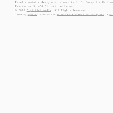
Fakulta umění a designu > Univerzita J. E. Purkyně v Ústí n
Pasteurova 9, 400 01 Ústí nad Labem
© 2026
Digitální media
. All Rights Reserved.
Theme by
Apollo1
based on the
Whiteboard Framework for Wordpress
, a
Bo