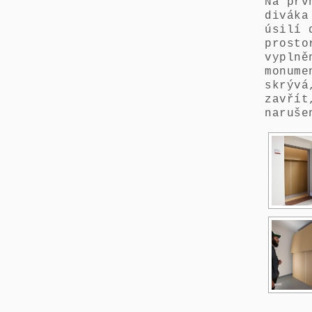
Na prv
diváka
úsilí 
prosto
vyplně
monume
skrývá
zavřít
naruše