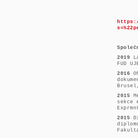
https:
s=%22p
Společ
2019
La
FUD UJ
2016
Oh
dokume
Brusel
2015
Me
sekce 
Exprmn
2015
D
diplom
Fakult