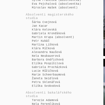
Sylva Francová (absolventka)
Eva Pejchalová (absolventka)
Miroslav Hašek (absolvent)
Absolventi magisterského
studia
Šárka Cvejnová
Jan Kacar
Klára Kelovská
Gabriela Kronďáková
Martin Krupa (absolvent)
Petr Kubáč
Martina Lišková
Klára Míčková
Alexandra Naušová
Nela Neubauerová
Barbora Ondřichová
Eliška Pospíšilová
Gabriela Procházková
Lucie Růžičková
Marie Scheerbaumová
Žaneta Seidlová
Petra Sklenářová
Eliška Svobodová
Absolventi bakalářského
studia
Terezie Adamová
Nela Ferenčíková