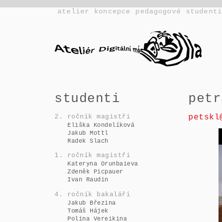
atelier
koncepce
pedagogové
student
studenti
petr
petskl
2. ročník magistři
Eliška Kondelíková
Jakub Mottl
Radek Slach
1. ročník magistři
Kateryna Orunbaieva
Zdeněk Picpauer
Ivan Raudin
4. ročník bakaláři
Jakub Březina
Tomáš Hájek
Polina Vereikina