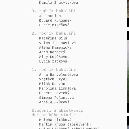
Kamila Zhaxylykova
3. ročník bakaláři
Jan Burian
Eduard Kulganek
Lucie Mikešová
2. ročník bakaláři
Kateřina Bílá
Valentina Havlová
Alena Kamenická
Adam Kopecký
Alby Kotěšovec
Lýdia Zaťková
1. ročník bakaláři
Anna Bartolomějová
Vojtěch Frydl
Eliáš Kabzan
Karolína Limmlová
Hubert Lovecký
Simona Pelantová
Anděla Skůrová
Studenti a absolventi
doktorského studia
Helena Jiráková
Martin Krupa (absolvent)