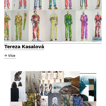
Tereza Kasalová
→ Více