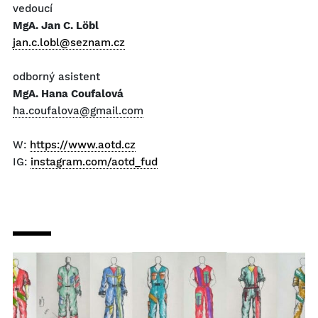
vedoucí
MgA. Jan C. Löbl
jan.c.lobl@seznam.cz
odborný asistent
MgA. Hana Coufalová
ha.coufalova@gmail.com
W:
https://www.aotd.cz
IG:
instagram.com/aotd_fud