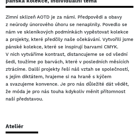
pánská kolekce, individuální téma
Zimní sklizeň AOTD je za námi. Předpovědi a obavy
z neúrody únorového úhoru se nenaplnily. Povedlo se
nám ve skleníkových podmínkách vypěstovat kolekce
a projekty, které předčily naše očekávání. Vytvořili jsme
pánské kolekce, které se inspirují barvami CMYK.
V nich vytváříme kontrast, distancujeme se od všední
šedi, toužíme po barvách, které v posledních měsících
ztrácíme. Další projekty řeší náš vztah se společností,
s jejím diktátem, hrajeme si na hraně s kýčem
a svazujeme konvence. Je pro nás důležité dát vědět,
že móda je pro nás touha kdykoliv měnit přítomnost
naší představou.
Ateliér