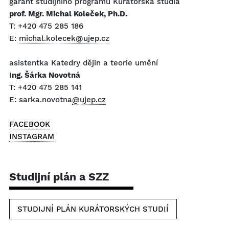
garant studijního programu Kurátorská studia
prof. Mgr. Michal Koleček, Ph.D.
T: +420 475 285 186
E:
michal.kolecek@ujep.cz
asistentka Katedry dějin a teorie umění
Ing. Šárka Novotná
T: +420 475 285 141
E: sarka.novotna
@ujep.cz
FACEBOOK
INSTAGRAM
Studijní plán a SZZ
STUDIJNÍ PLÁN KURÁTORSKÝCH STUDIÍ