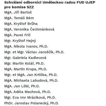
Schválení odborníci Uměleckou radou FUD UJEP
pro komise SZZ
MgA. Jiří Bartoš
MgA. Tomáš Bém
MgA. Kryštof Brůha
MgA. Veronika Čechmánková
MgA. Pavel Frič
Mgr. Kryštof Hejný
MgA. Nikola Ivanov, Ph.D.
Mgr. et Mgr. Václav Janoščík, Ph.D.
Mgr. Gabriela Kadlecová
Mgr. Martin Kolář, Ph.D.
MgA. Martin Krupa, Ph.D.
Mgr. et MgA. Jan Krtička, Ph.D.
MgA. Michaela Labudová, Ph.D.
MgA. Jan Löbl, Ph.D.
MgA. Adéla Machová, Ph.D.
Mgr. Eva Imr Mráziková, Ph.D.
PhDr. Jaroslav Polanecký, Ph.D.