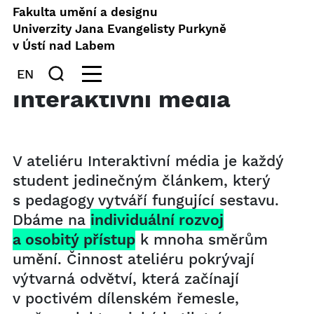
Fakulta umění a designu
Univerzity Jana Evangelisty Purkyně
v Ústí nad Labem
EN
Interaktivní média
V ateliéru Interaktivní média je každý
student jedinečným článkem, který
s pedagogy vytváří fungující sestavu.
Dbáme na
individuální rozvoj
a osobitý přístup
k mnoha směrům
umění. Činnost ateliéru pokrývají
výtvarná odvětví, která začínají
v poctivém dílenském řemesle,