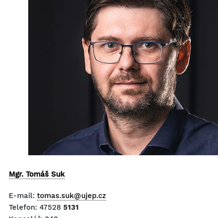
Mgr. Tomáš Suk
E-mail:
tomas.suk@ujep.cz
Telefon:
47528
5131