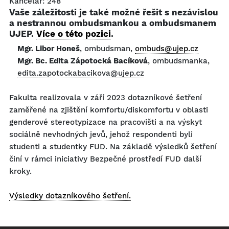
Kancelář:
248
Vaše záležitosti je také možné řešit s nezávislou
a nestrannou ombudsmankou a ombudsmanem
UJEP.
Více o této pozici
.
Mgr. Libor Honeš
, ombudsman,
ombuds@ujep.cz
Mgr. Bc. Edita Zápotocká Bacíková
, ombudsmanka,
edita.zapotockabacikova@ujep.
cz
Fakulta realizovala v září 2023 dotazníkové šetření
zaměřené na
zjištění komfortu/diskomfortu v oblasti
genderové stereotypizace na pracovišti a na výskyt
sociálně nevhodných jevů, jehož respondenti byli
studenti a studentky FUD. Na základě výsledků šetření
činí v rámci iniciativy Bezpečné prostředí FUD další
kroky.
Výsledky dotazníkového šetření.