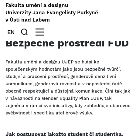
Fakulta umění a designu
Univerzity Jana Evangelisty Purkyně
v Ústí nad Labem
EN
Bezpečné prostředí FUD
Fakulta umění a designu UJEP se hlásí ke
společenským hodnotám jako jsou bezpečné tvůrčí,
studijní a pracovní prostředí, genderově senzitivní
komunikace, genderová rovnost a v neposlední řadě
obecně respektující a důstojná komunikace. Činí tak jak
v návaznosti na Gender Equality Plan UJEP, tak
zejména v rámci své iniciativy, kdy zohledňuje oborovou
svébytnost i specifika ateliérové výuky.
Jak postupovat jakožto student či studentka,