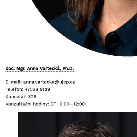
doc. Mgr. Anna Vartecká, Ph.D.
E-mail:
anna.vartecka@ujep.cz
Telefon:
47528
5139
Kancelář:
328
Konzultační hodiny:
ST 10:00—12:00