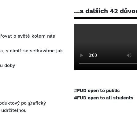
…a dalších 42 důvo
dřovat o světě kolem nás
ia, s nimiž se setkáváme jak
tu doby
#FUD open to public
#FUD open to all students
roduktový po grafický
 udržitelnou