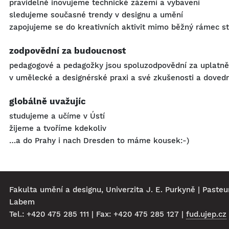
pravidelně inovujeme technické zázemí a vybavení
sledujeme současné trendy v designu a umění
zapojujeme se do kreativních aktivit mimo běžný rámec s
zodpovědní za budoucnost
pedagogové a pedagožky jsou spoluzodpovědní za uplatně
v umělecké a designérské praxi a své zkušenosti a dovednos
globálně uvažujíc
studujeme a učíme v Ústí
žijeme a tvoříme kdekoliv
…a do Prahy i nach Dresden to máme kousek:-)
Fakulta umění a designu, Univerzita J. E. Purkyně | Pasteu
Labem
Tel.: +420 475 285 111 | Fax: +420 475 285 127 |
fud.ujep.cz