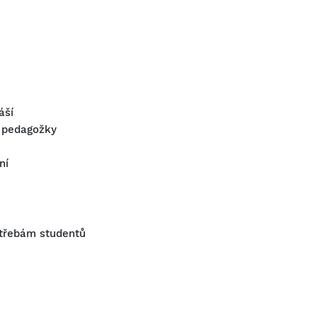
áší
a pedagožky
ní
otřebám studentů