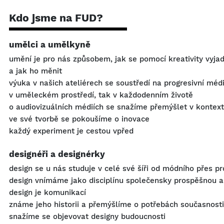
Kdo jsme na FUD?
umělci a umělkyně
umění je pro nás způsobem, jak se pomocí kreativity vyja
a jak ho měnit
výuka v našich ateliérech se soustředí na progresivní méd
v uměleckém prostředí, tak v každodenním životě
o audiovizuálních médiích se snažíme přemýšlet v kontex
ve své tvorbě se pokoušíme o inovace
každý experiment je cestou vpřed
designéři a designérky
design se u nás studuje v celé své šíři od módního přes p
design vnímáme jako disciplínu společensky prospěšnou a
design je komunikací
známe jeho historii a přemýšlíme o potřebách současnosti
snažíme se objevovat designy budoucnosti