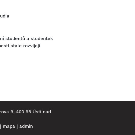
tudia
ní studentů a studentek
ti stále rozvíjejí
rova 9, 400 96 Ústí nad
|
mapa
|
admin