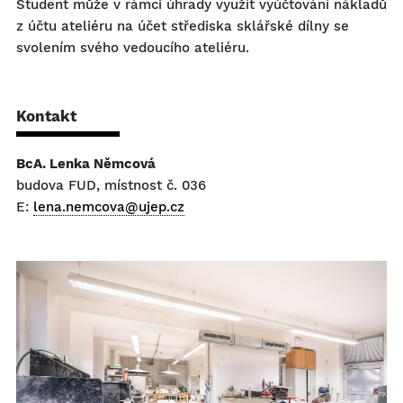
Student může v rámci úhrady využít vyúčtování nákladů
z účtu ateliéru na účet střediska sklářské dílny se
svolením svého vedoucího ateliéru.
Kontakt
BcA. Lenka Němcová
budova FUD, místnost č. 036
E:
lena.nemcova@ujep.cz