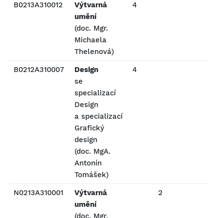
B0213A310012
Výtvarná
4
P
umění
(doc. Mgr.
Michaela
Thelenová)
B0212A310007
Design
4
P
se
specializací
Design
a specializací
Grafický
design
(doc. MgA.
Antonín
Tomášek)
N0213A310001
Výtvarná
2
P
umění
(doc. Mgr.