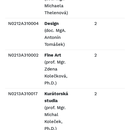
Michaela
Thelenová)
N0212A310004
Design
2
P
(doc. MgA.
Antonín
Tomášek)
N0213A310002
Fine Art
2
P
(prof. Mgr.
Zdena
Kolečková,
Ph.D.)
N0213A310017
Kurátorská
2
P
studia
(prof. Mgr.
Michal
Koleček,
Ph.D.)