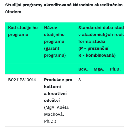
Studijní programy akreditované Národním akreditačním
úřadem
Kód studijního
Název
Standardní doba studia
programu
studijního
v akademických rocích 
programu
forma studia
(garant
(P - prezenční
programu)
K - kombinovaná)
BcA.
MgA.
Ph.D.
B0211P310014
Produkce pro
3
P
kulturní
a kreativní
odvětví
(MgA. Adéla
Machová,
Ph.D.)