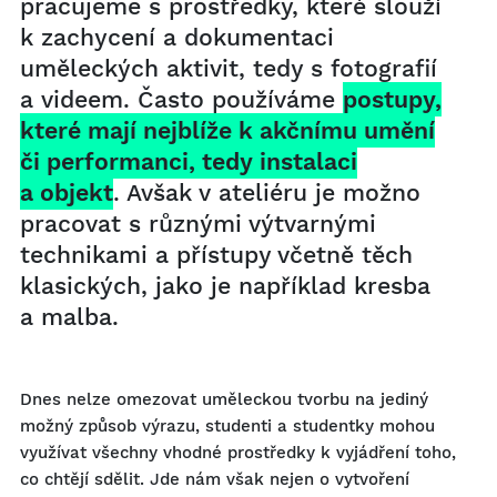
pracujeme s prostředky, které slouží
k zachycení a dokumentaci
uměleckých aktivit, tedy s fotografií
a videem. Často používáme
postupy,
které mají nejblíže k akčnímu umění
či performanci, tedy instalaci
a objekt
. Avšak v ateliéru je možno
pracovat s různými výtvarnými
technikami a přístupy včetně těch
klasických, jako je například kresba
a malba.
Dnes nelze omezovat uměleckou tvorbu na jediný
možný způsob výrazu, studenti a studentky mohou
využívat všechny vhodné prostředky k vyjádření toho,
co chtějí sdělit. Jde nám však nejen o vytvoření