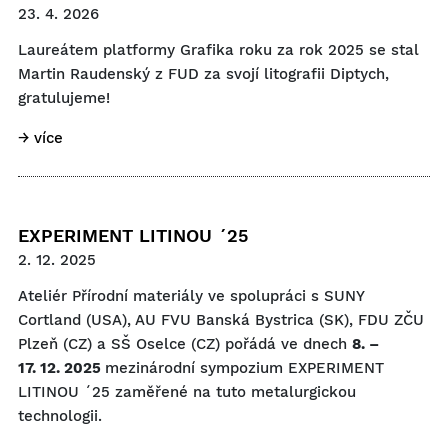
23. 4. 2026
Laureátem platformy Grafika roku za rok 2025 se stal
Martin Raudenský z FUD za svojí litografii Diptych,
gratulujeme!
→ více
EXPERIMENT LITINOU ´25
2. 12. 2025
Ateliér Přírodní materiály ve spolupráci s SUNY
Cortland (USA),
AU FVU Banská Bystrica (SK)
,
FDU ZČU
Plzeň (CZ) a
SŠ Oselce (CZ) pořádá ve dnech
8. –
17. 12. 2025
mezinárodní sympozium EXPERIMENT
LITINOU ´25 zaměřené na tuto metalurgickou
technologii.