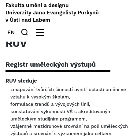
Fakulta umění a designu
Univerzity Jana Evangelisty Purkyně
v Ústí nad Labem
EN
RUV
Registr uměleckých výstupů
RUV sleduje
zmapování tvůrčích činností uvnitř oblasti umění ve
vztahu k vysokým školám,
formulace trendů a vývojových linií,
konstatování výkonnosti VŠ s akreditovaným
uměleckým studijním programem,
vzájemné mezidruhové srovnání na poli uměleckých
výstupů a srovnání s výzkumem jako celkem.