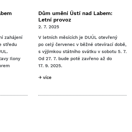
abem
Dům umění Ústí nad Labem:
Letní provoz
2. 7. 2025
í zahájení
V letních měsících je DUÚL otevřený
e středu
po celý červenec v běžné otevírací době,
UUL.
s výjimkou státního svátku v sobotu 5. 7.
avy Ilony
Od 27. 7. bude poté zavřeno až do
torem
17. 9. 2025.
→ více