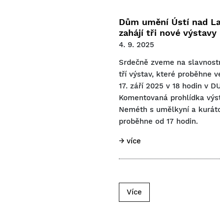
Dům umění Ústí nad L
zahájí tři nové výstavy
4. 9. 2025
Srdečně zveme na slavnostn
tří výstav, které proběhne v
17. září 2025 v 18 hodin v D
Komentovaná prohlídka výst
Neméth s umělkyní a kurá
proběhne od 17 hodin.
→ více
Více