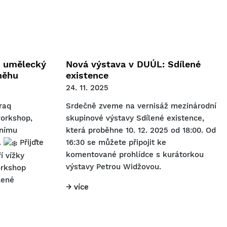
e umělecký
Nová výstava v DUÚL: Sdílené
něhu
existence
24. 11. 2025
raq
Srdečně zveme na vernisáž mezinárodní
workshop,
skupinové výstavy Sdílené existence,
vnímu
která proběhne 10. 12. 2025 od 18:00. Od
.
Přijďte
16:30 se můžete připojit ke
komentované prohlídce s kurátorkou
í vížky
výstavy Petrou Widžovou.
orkshop
lené
→ více