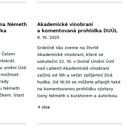
ona Németh
Akademické vinobraní
dka
a komentovaná prohlídka DUÚL
9. 10. 2025
Srdečně Vás zveme na čtvrté
í Čelem
Akademické vinobraní, které se
ntokrát
uskuteční 22. 10. v Domě Umění Ústí
u umění Ústí
nad Labem! Akademické vinobraní
 možnost
začíná od 18h a večer zpříjemní živá
hrady
hudba. Od 16:30 se můžete připojit také
ou Németh
na komentovanou prohlídku výstavy
čkem. Start
Ilony Németh s kurátorem a autorkou.
→ více