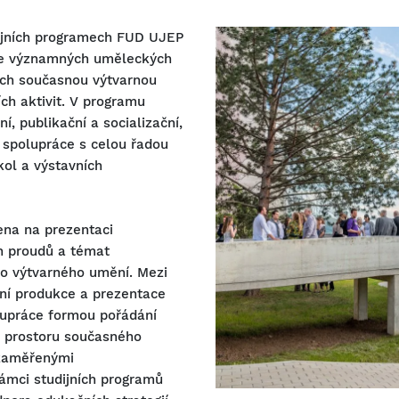
ijních programech FUD UJEP
ace významných uměleckých
ích současnou výtvarnou
ích aktivit. V programu
í, publikační a socializační,
 spolupráce s celou řadou
ol a výstavních
na na prezentaci
h proudů a témat
ho výtvarného umění. Mezi
lní produkce a prezentace
lupráce formou pořádání
v prostoru současného
 zaměřenými
rámci studijních programů