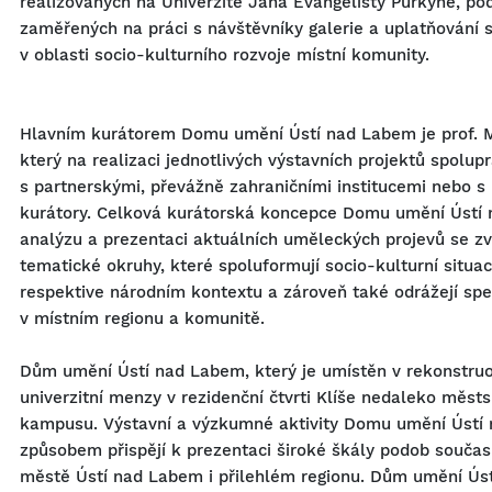
realizovaných na Univerzitě Jana Evangelisty Purkyně, po
zaměřených na práci s návštěvníky galerie a uplatňování
v oblasti socio-kulturního rozvoje místní komunity.
Hlavním kurátorem Domu umění Ústí nad Labem je prof. Mg
který na realizaci jednotlivých výstavních projektů spolupr
s partnerskými, převážně zahraničními institucemi nebo s
kurátory. Celková kurátorská koncepce Domu umění Ústí
analýzu a prezentaci aktuálních uměleckých projevů se zv
tematické okruhy, které spoluformují socio-kulturní situa
respektive národním kontextu a zároveň také odrážejí spec
v místním regionu a komunitě.
Dům umění Ústí nad Labem, který je umístěn v rekonstru
univerzitní menzy v rezidenční čtvrti Klíše nedaleko městs
kampusu. Výstavní a výzkumné aktivity Domu umění Ústí
způsobem přispějí k prezentaci široké škály podob současn
městě Ústí nad Labem i přilehlém regionu. Dům umění Ús