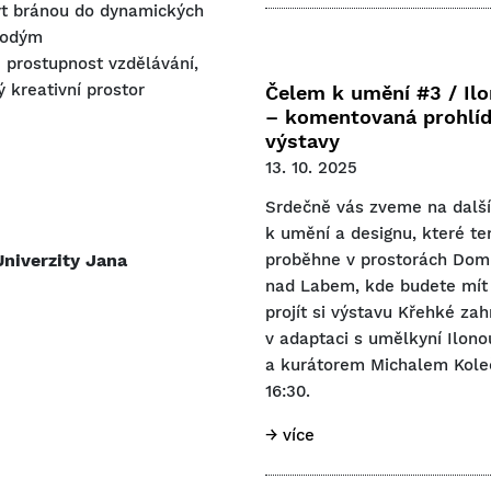
ýt bránou do dynamických
rodým
prostupnost vzdělávání,
ý kreativní prostor
Čelem k umění #3 / Il
– komentovaná prohlí
výstavy
13. 10. 2025
Srdečně vás zveme na dalš
k umění a designu, které te
proběhne v prostorách Dom
niverzity Jana
nad Labem, kde budete mít
projít si výstavu Křehké za
v adaptaci s umělkyní Ilon
a kurátorem Michalem Kole
16:30.
→ více