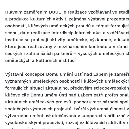
Hlavním zaměřením DUÚL je realizace vzdělávání ve stud
a produkce kulturních aktivit, zejména výstavní prezent
osobností, klíčových uměleckých proudů a témat formujíc
scénu, dále realizace interdisciplinárních akcí a vzdělávac
instituce se prolínají aktivity umělecké, výzkumné, edukačn
které jsou realizovány v mezinárodním kontextu a v rámci
českých i zahraničních partnerů – vysokých uměleckých šk
uměleckých a kulturních institucí.
Výstavní koncepce Domu umění Ústí nad Labem je zaměře
významných uměleckých osobností i klíčových uměleckýc
formujících situaci aktuálního, především středoevropské
klíčové cíle Domu umění Ústí nad Labem patří profesioná
aktuálních uměleckých projevů, podpora mezinárodní spo
společných výstavních projektů, tvůrčí výzkumná činnost 
výtvarného umění uskutečňovaná v kooperaci s příbuzně
vysokoškolskými pracovišti, rozvoj vzdělávacích aktivit v 