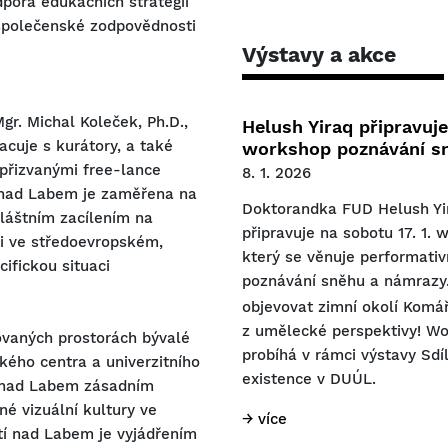
dpora edukačních strategií
 společenské zodpovědnosti
Výstavy a akce
r. Michal Koleček, Ph.D.,
Helush Yiraq připravuj
acuje s kurátory, a také
workshop poznávání s
 přizvanými free-lance
8. 1. 2026
 nad Labem je zaměřena na
Doktorandka FUD Helush Yi
láštním zacílením na
připravuje na sobotu 17. 1. 
ci ve středoevropském,
který se věnuje performati
ifickou situaci
poznávání sněhu a námrazy
objevovat zimní okolí Komář
z umělecké perspektivy! W
ovaných prostorách bývalé
probíhá v rámci výstavy Sdí
kého centra a univerzitního
existence v DUÚL.
 nad Labem zásadním
é vizuální kultury ve
→ více
tí nad Labem je vyjádřením