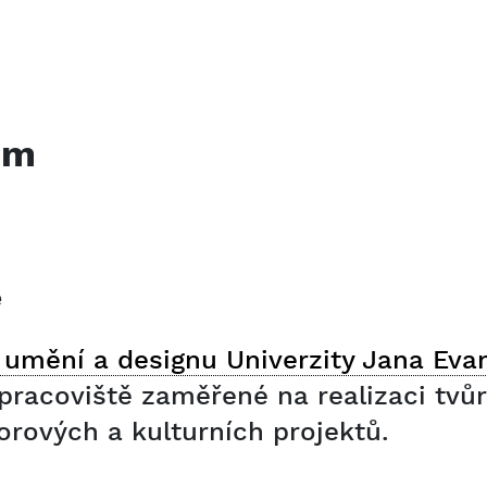
em
ě
umění a designu Univerzity Jana Evan
é pracoviště zaměřené na realizaci tv
orových a kulturních projektů.