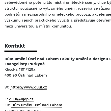
sebevědomého potenciálu místní umělecké scény, chce b
struktur současného výtvarného umění, rozevírá se různo
podnětům mezinárodního uměleckého provozu, akceleruje 
výzkumu i jejich praktického využití a představuje otevřen
mezi univerzitou a místní komunitou.
Kontakt
Dům umění Ústí nad Labem Fakulty umění a designu U
Evangelisty Purkyně
Klíšská 1101/129a
400 96 Ústí nad Labem
W:
https://www.duul.cz
E:
duul@ujep.cz
FB:
Dům umění Ústí nad Labem