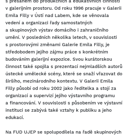
s přesahem do produkčních a edukativních činností
v galerijním prostoru. Od roku 1996 pracuje v Galerii
Emila Filly v Ústí nad Labem, kde se věnovala
vedení a organizaci řady samostatných
a skupinových výstav domácího i zahraničního
umění. V posledních několika letech, v souvislosti
s prostorovými změnami Galerie Emila Filly, je
středobodem jejího zájmu práce s konkrétním
budováním galerijní expozice. Svou kurátorskou
činnost také spojila s prezentací nejmladších autorů
ústecké umělecké scény, které se snaží vřazovat do
širšího, mezinárodního kontextu. V Galerii Emila
Filly působí od roku 2002 jako ředitelka a stojí za
organizací a supervizí jejího výstavního programu
a financování. V souvislosti s působením ve výstavní
instituci se zabývá také vztahy k publiku a jeho
edukací.
Na FUD UJEP se spolupodílela na řadě skupinových