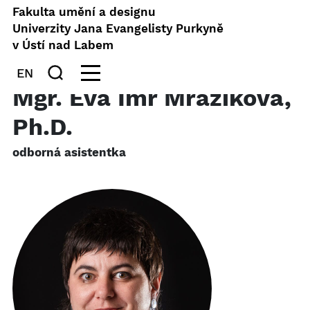
Fakulta umění a designu
Univerzity Jana Evangelisty Purkyně
v Ústí nad Labem
EN
Mgr. Eva Imr Mráziková,
Ph.D.
odborná asistentka