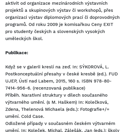
aktivit od organizace mezinárodních výstavních
projektů a skupinových výstav či workshopů, přes
organizaci výstav diplomových prací či doprovodných
programů. Od roku 2009 je komisařkou Ceny EXIT
pro studenty českých a slovenských vysokých
uměleckých škol.
Publikace:
Když se v galerii kreslí na zeď. In: SÝKOROVÁ, L.
Postkonceptuální přesahy v české kresbě (ed.). FUD
UJEP, Ústí nad Labem, 2015, 160 s. ISBN 978-80-
7414-956-6. (recenzovaná publikace)
Příběh. Narativní struktury v dílech současného
výtvarného umění. (s M. Haškem) In: Kolečková,
Zdena, Thelenová Michaela (eds.): Fotografie+/=
umění. Cold Case.
Odložené případy v současném českém výtvarném
umění. In: Koleček, Michal, Zálešák, Jan (eds.): školy