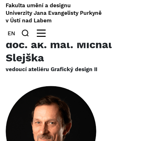
Fakulta umění a designu
Univerzity Jana Evangelisty Purkyně
v Ústí nad Labem
EN
doc. ak. mal. Michal
Slejška
vedoucí ateliéru Grafický design II