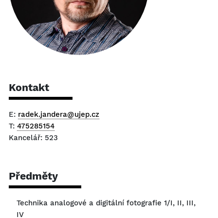
Kontakt
E:
radek.jandera@ujep.cz
T:
475285154
Kancelář: 523
Předměty
Technika analogové a digitální fotografie 1/I, II, III,
IV