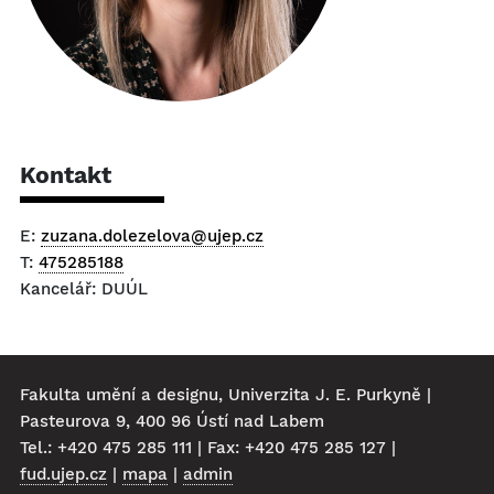
Kontakt
E:
zuzana.dolezelova@ujep.cz
T:
475285188
Kancelář: DUÚL
Fakulta umění a designu, Univerzita J. E. Purkyně |
Pasteurova 9, 400 96 Ústí nad Labem
Tel.: +420 475 285 111 | Fax: +420 475 285 127 |
fud.ujep.cz
|
mapa
|
admin