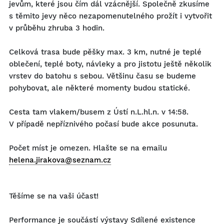
jevům, které jsou čím dál vzácnější. Společně zkusíme
s těmito jevy něco nezapomenutelného prožít i vytvořit
v průběhu zhruba 3 hodin.
Celková trasa bude pěšky max. 3 km, nutné je teplé
oblečení, teplé boty, návleky a pro jistotu ještě několik
vrstev do batohu s sebou. Většinu času se budeme
pohybovat, ale některé momenty budou statické.
Cesta tam vlakem/busem z Ústí n.L.hl.n. v 14:58.
V případě nepříznivého počasí bude akce posunuta.
Počet míst je omezen. Hlašte se na emailu
helena.jirakova@seznam.cz
Těšíme se na vaši účast!
Performance je součástí výstavy Sdílené existence