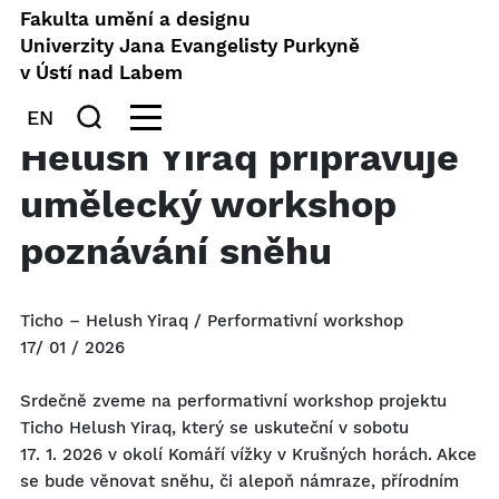
Fakulta umění a designu
Univerzity Jana Evangelisty Purkyně
v Ústí nad Labem
EN
Helush Yiraq připravuje
umělecký workshop
poznávání sněhu
Ticho – Helush Yiraq / Performativní workshop
17/ 01 / 2026
Srdečně zveme na performativní workshop projektu
Ticho Helush Yiraq, který se uskuteční v sobotu
17. 1. 2026 v okolí Komáří vížky v Krušných horách. Akce
se bude věnovat sněhu, či alepoň námraze, přírodním