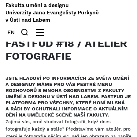
Fakulta umění a designu
Univerzity Jana Evangelisty Purkyně
v Ústí nad Labem
EN
FASTFUD #18 / ATELIÉR
FOTOGRAFIE
JSTE HLADOVÍ PO INFORMACÍCH ZE SVĚTA UMĚNÍ
A DESIGNU? MÁME PRO VÁS PESTRÉ MENU
ROZHOVORŮ S MNOHA OSOBNOSTMI Z FAKULTY
UMĚNÍ A DESIGNU V ÚSTÍ NAD LABEM. FASTFUD JE
PLATFORMA PRO VŠECHNY, KTERÉ HONÍ MLSNÁ
A RÁDI BY OCHUTNALI INFORMACE O AKTUÁLNÍM
DĚNÍ NA UMĚLECKÉ SCÉNĚ NAŠÍ FAKULTY.
Zajímá vás, proč studovat fotografii, když dnes
fotografuje každý a stále? Představíme vám ateliér, pro
který je fotografie něčím víc, než jen obrazem na papíře