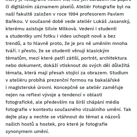
či digitálním záznamem pixelů. Ateliér Fotografie byl na
naší fakultě založen v roce 1994 profesorem Pavlem
Baňkou. V současné době vede ateliér Lukáš Jasanský,
kterému asistuje Silvie Milková. Vedení i studenti
a studentky umí fotku i video uchopit nově a bez
trendů, a to hlavně proto, že je pro ně uměním mnoha
tváří. I přesto, že se studenti věnují klasickým
tématům, mezi které patří zátiší, portrét, architektura
nebo dokument, dokáží vtisknout do svých děl důležitá
témata, která mají přesah stojící za obrazem. Studium
v ateliéru probíhá prezenční formou na bakalářské
i magisterské úrovni. Koncepčně se ateliér zaměřuje
nejen na reflexi vývoje a tendencí v oblasti
fotografické, ale především na širší chápání média
fotografie v kontextu současného vizuálního umění. Tak
dejte play a nechte se vtáhnout do témat a názorů
našich hostů a hostek, pro které je fotografie
synonymem umění.