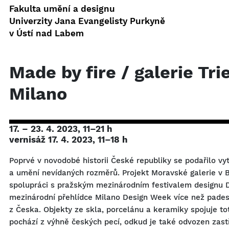
Fakulta umění a designu
Univerzity Jana Evangelisty Purkyně
v Ústí nad Labem
Made by fire / galerie Tri
Milano
17. – 23. 4. 2023, 11–21 h
vernisáž 17. 4. 2023, 11–18 h
Poprvé v novodobé historii České republiky se podařilo vy
a umění nevídaných rozměrů. Projekt Moravské galerie v B
spolupráci s pražským mezinárodním festivalem designu D
mezinárodní přehlídce Milano Design Week více než pades
z Česka. Objekty ze skla, porcelánu a keramiky spojuje t
pochází z výhně českých pecí, odkud je také odvozen zast