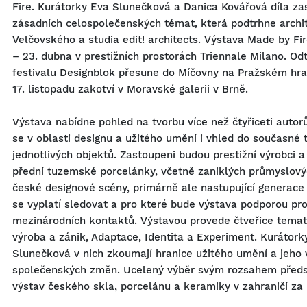
Fire. Kurátorky Eva Slunečková a Danica Kovářová díla za
zásadních celospolečenských témat, která podtrhne arch
Velčovského a studia edit! architects. Výstava Made by Fi
– 23. dubna v prestižních prostorách Triennale Milano. Od
festivalu Designblok přesune do Míčovny na Pražském hr
17. listopadu zakotví v Moravské galerii v Brně.
Výstava nabídne pohled na tvorbu více než čtyřiceti autor
se v oblasti designu a užitého umění i vhled do současné 
jednotlivých objektů. Zastoupeni budou prestižní výrobci a
přední tuzemské porcelánky, včetně zaniklých průmyslový
české designové scény, primárně ale nastupující generace 
se vyplatí sledovat a pro které bude výstava podporou pr
mezinárodních kontaktů. Výstavou provede čtveřice temat
výroba a zánik, Adaptace, Identita a Experiment. Kurátor
Slunečková v nich zkoumají hranice užitého umění a jeho 
společenských změn. Ucelený výběr svým rozsahem předst
výstav českého skla, porcelánu a keramiky v zahraničí za 