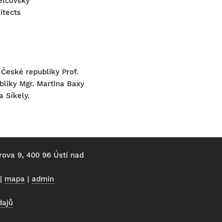
Velčovský
hitects
České republiky Prof.
ubliky Mgr. Martina Baxy
 Síkely.
rova 9, 400 96 Ústí nad
|
mapa
|
admin
dajů