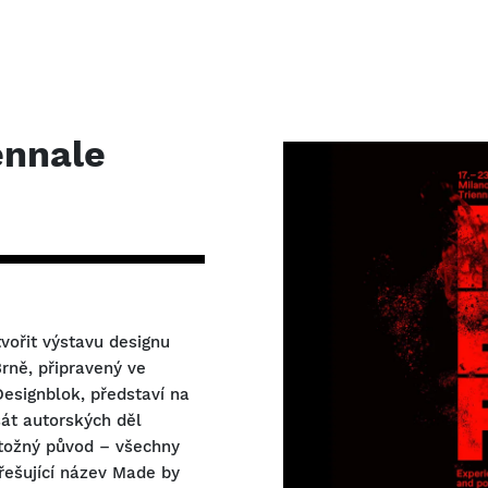
ennale
tvořit výstavu designu
rně, připravený ve
esignblok, představí na
át autorských děl
otožný původ – všechny
řešující název Made by