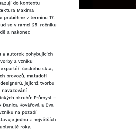
sazují do kontextu
itektura Maxima
re proběhne v termínu 17.
tud se v rámci 25. ročníku
adě a nakonec
ů a autorek pohybujících
tvorby a vzniku
 exportéři českého skla,
ch provozů, matadoři
designérů, jejichž tvorbu
o navazování
ických okruhů: Průmysl –
ky Danica Kovářová a Eva
vzniku na pozadí
avuje jednu z největších
uplynulé roky.