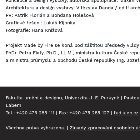
Koncepce a design výstavy, autorská spolupráce: Maxim 
Architektura a design výstavy: Vítězslav Danda / edit! arc
PR: Patrik Florián a Bohdana Holešová
Grafické řešení: Lukáš Kijonka
Fotografie: Hana Knížová
Projekt Made by Fire se koná pod záštitou předsedy vlády 
PhDr. Petra Fialy, Ph.D., LL.M., ministra kultury České rep
a ministra průmyslu a obchodu České republiky Ing. Jozefa
Fakulta umění a designu, Univerzita J. E. Purkyně | Pasteu
Labem
Tel.: +420 475 285 111 | Fax: +420 475 285 127 |
fud.ujep.cz
Všechna práva vyhrazena. |
Zásady zpracování osobních ú