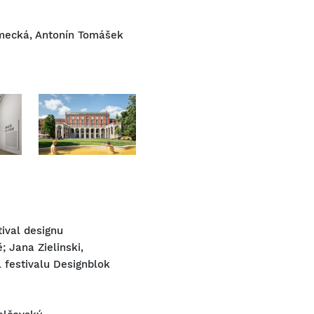
emecká, Antonín Tomášek
tival designu
; Jana Zielinski,
el festivalu Designblok