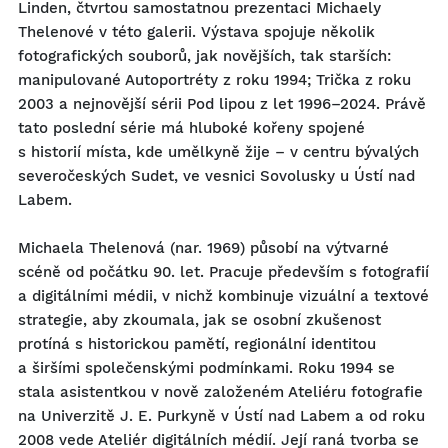
Linden, čtvrtou samostatnou prezentaci Michaely
Thelenové v této galerii. Výstava spojuje několik
fotografických souborů, jak novějších, tak starších:
manipulované Autoportréty z roku 1994; Trička z roku
2003 a nejnovější sérii Pod lipou z let 1996–2024. Právě
tato poslední série má hluboké kořeny spojené
s historií místa, kde umělkyně žije – v centru bývalých
severočeských Sudet, ve vesnici Sovolusky u Ústí nad
Labem.
Michaela Thelenová (nar. 1969) působí na výtvarné
scéně od počátku 90. let. Pracuje především s fotografií
a digitálními médii, v nichž kombinuje vizuální a textové
strategie, aby zkoumala, jak se osobní zkušenost
protíná s historickou pamětí, regionální identitou
a širšími společenskými podmínkami. Roku 1994 se
stala asistentkou v nově založeném Ateliéru fotografie
na Univerzitě J. E. Purkyně v Ústí nad Labem a od roku
2008 vede Ateliér digitálních médií. Její raná tvorba se