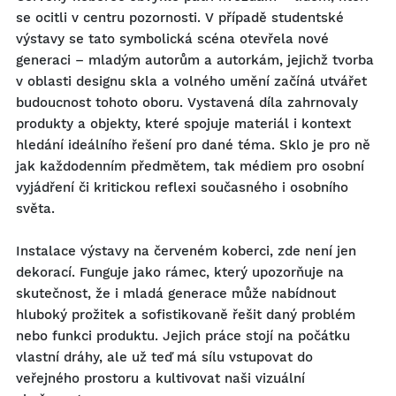
se ocitli v centru pozornosti. V případě studentské
výstavy se tato symbolická scéna otevřela nové
generaci – mladým autorům a autorkám, jejichž tvorba
v oblasti designu skla a volného umění začíná utvářet
budoucnost tohoto oboru. Vystavená díla zahrnovaly
produkty a objekty, které spojuje materiál i kontext
hledání ideálního řešení pro dané téma. Sklo je pro ně
jak každodenním předmětem, tak médiem pro osobní
vyjádření či kritickou reflexi současného i osobního
světa.
Instalace výstavy na červeném koberci, zde není jen
dekorací. Funguje jako rámec, který upozorňuje na
skutečnost, že i mladá generace může nabídnout
hluboký prožitek a sofistikovaně řešit daný problém
nebo funkci produktu. Jejich práce stojí na počátku
vlastní dráhy, ale už teď má sílu vstupovat do
veřejného prostoru a kultivovat naši vizuální