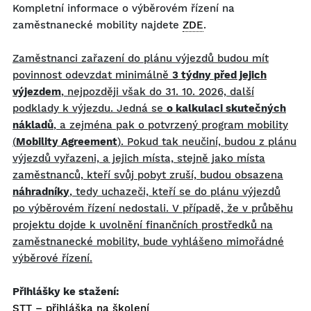
Kompletní informace o výběrovém řízení na
zaměstnanecké mobility najdete
ZDE
.
Zaměstnanci zařazení do plánu výjezdů budou mít
povinnost odevzdat minimálně
3 týdny
před jejich
výjezdem
, nejpozději však do 31. 10. 2026, další
podklady k výjezdu. Jedná se
o kalkulaci skutečných
nákladů
, a zejména pak o potvrzený program mobility
(
Mobility
Agreement
). Pokud tak neučiní, budou z plánu
výjezdů vyřazeni, a jejich místa, stejně jako
místa
zaměstnanců, kteří svůj pobyt zruší, budou obsazena
náhradníky
, tedy uchazeči, kteří
se do plánu výjezdů
po výběrovém řízení nedostali. V případě, že v průběhu
projektu dojde
k uvolnění finančních prostředků na
zaměstnanecké mobility, bude vyhlášeno mimořádné
výběrové řízení.
Přihlášky ke stažení:
STT – přihláška na školení