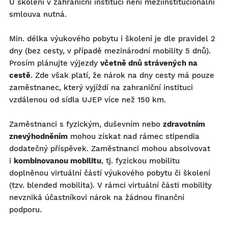
U školení v zahraniční instituci není meziinstitucionální
smlouva nutná.
Min. délka výukového pobytu i školení je dle pravidel 2
dny (bez cesty, v případě mezinárodní mobility 5 dnů).
Prosím plánujte výjezdy
včetně dnů strávených na
cestě
. Zde však platí, že nárok na dny cesty má pouze
zaměstnanec, který vyjíždí na zahraniční instituci
vzdálenou od sídla UJEP více než 150 km.
Zaměstnanci s fyzickým, duševním nebo
zdravotním
znevýhodněním
mohou získat nad rámec stipendia
dodatečný příspěvek. Zaměstnanci mohou absolvovat
i
kombinovanou mobilitu
, tj. fyzickou mobilitu
doplněnou virtuální částí výukového pobytu či školení
(tzv. blended mobilita). V rámci virtuální části mobility
nevzniká účastníkovi nárok na žádnou finanční
podporu.