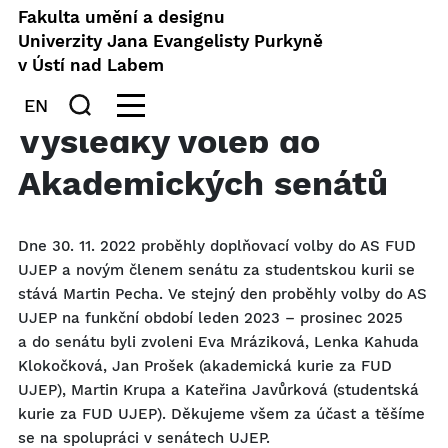
Fakulta umění a designu
Univerzity Jana Evangelisty Purkyně
v Ústí nad Labem
EN
Výsledky voleb do
Akademických senátů
Dne 30. 11. 2022 proběhly doplňovací volby do AS FUD
UJEP a novým členem senátu za studentskou kurii se
stává Martin Pecha. Ve stejný den proběhly volby do AS
UJEP na funkční období leden 2023 – prosinec 2025
a do senátu byli zvoleni Eva Mráziková, Lenka Kahuda
Klokočková, Jan Prošek (akademická kurie za FUD
UJEP), Martin Krupa a Kateřina Javůrková (studentská
kurie za FUD UJEP). Děkujeme všem za účast a těšíme
se na spolupráci v senátech UJEP.