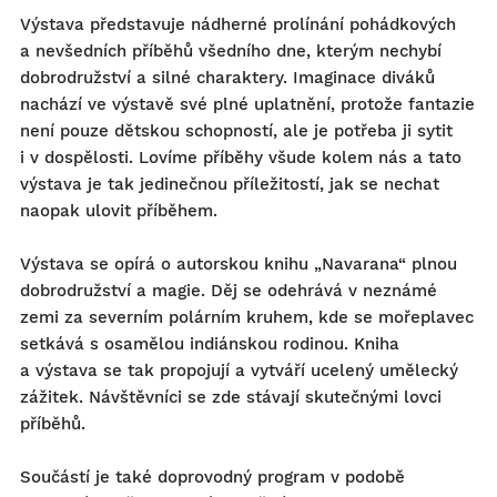
Výstava představuje nádherné prolínání pohádkových
a nevšedních příběhů všedního dne, kterým nechybí
dobrodružství a silné charaktery. Imaginace diváků
nachází ve výstavě své plné uplatnění, protože fantazie
není pouze dětskou schopností, ale je potřeba ji sytit
i v dospělosti. Lovíme příběhy všude kolem nás a tato
výstava je tak jedinečnou příležitostí, jak se nechat
naopak ulovit příběhem.
Výstava se opírá o autorskou knihu „Navarana“ plnou
dobrodružství a magie. Děj se odehrává v neznámé
zemi za severním polárním kruhem, kde se mořeplavec
setkává s osamělou indiánskou rodinou. Kniha
a výstava se tak propojují a vytváří ucelený umělecký
zážitek. Návštěvníci se zde stávají skutečnými lovci
příběhů.
Součástí je také doprovodný program v podobě