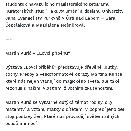
studentek navazujícího magisterského programu
Kurátorských studií Fakulty umění a designu Univerzity
Jana Evangelisty Purkyně v Ústí nad Labem – Sára
Čepeláková a Magdaléna Nešněrová.
—-
Martin Kuriš – „Lovci příběhů“
Výstava „Lovci příběhů“ představuje dřevěné loutky,
sochy, kresby a velkoformátové obrazy Martina Kuriše,
které nás nejen vtahují do magického světa, ale také
rezonují s našimi vlastními životními zkušenostmi.
Martin Kuriš se výtvarně dotýká témat rodiny, síly
mateřství a vztahu matky s dítětem. V popředí jeho děl
stojí postavy žen, které nás provádějí světem silných
osudů a emocí.