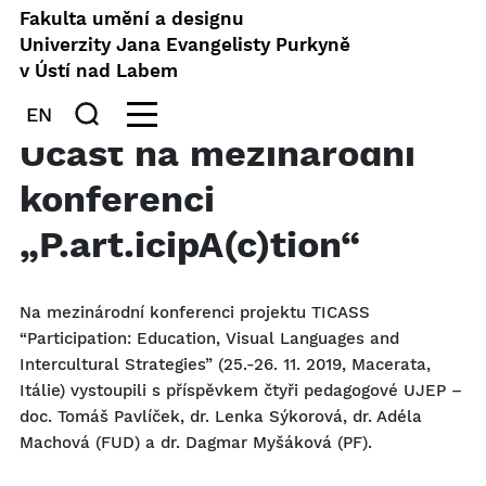
Fakulta umění a designu
Univerzity Jana Evangelisty Purkyně
v Ústí nad Labem
EN
Účast na mezinárodní
konferenci
„P.art.icipA(c)tion“
Na mezinárodní konferenci projektu TICASS
“Participation: Education, Visual Languages and
Intercultural Strategies” (25.-26. 11. 2019, Macerata,
Itálie) vystoupili s příspěvkem čtyři pedagogové UJEP –
doc. Tomáš Pavlíček, dr. Lenka Sýkorová, dr. Adéla
Machová (FUD) a dr. Dagmar Myšáková (PF).