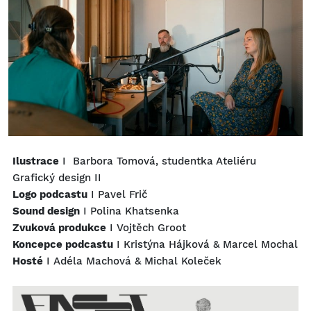
Ilustrace
I Barbora Tomová, studentka Ateliéru
Grafický design II
Logo podcastu
I Pavel Frič
Sound design
I Polina Khatsenka
Zvuková produkce
I Vojtěch Groot
Koncepce podcastu
I Kristýna Hájková & Marcel Mochal
Hosté
I Adéla Machová & Michal Koleček