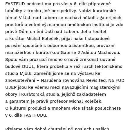
FASTFUD podcast má pro vás v 6. díle připravené
lahůdky z trochu jiné perspektivy. Nabízí kurátorské
téma! V Ústí nad Labem se nachází několik galerijních
prostorů a velmi významnou uměleckou institucí je zde
právě Dům umění Ústí nad Labem. Jeho ředitel
a kurátor Michal Koleček, přijal naše listopadové
pozvání společně s odbornou asistentkou, provozní
manažerkou i kurátorkou Galerie 2 Adélou Machovou.
Spolu vám prozradí mnoho o nově zrekonstruované
budově DUÚL, která proběhla v režii architektonického
studia Mjölk. Zaměřili jsme se na výstavu ke
znovuotevření – Narušená rovnováha Revisited. Na FUD
UJEP jsou ke všemu mezi navazujícími magisterskými
obory i Kurátorská studia, jejichž zakladatelem
a garantem je právě profesor Michal Koleček.
O kulturní produkci a mnohem více si tak poslechnete
v 6. díle FASTFUDu.
Přejeme vám dobré chutnání při poslechu našich