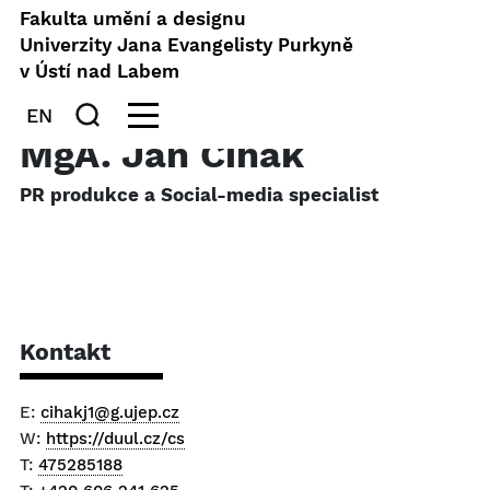
Fakulta umění a designu
Univerzity Jana Evangelisty Purkyně
v Ústí nad Labem
EN
MgA. Jan Čihák
PR produkce a Social-media specialist
Kontakt
E:
cihakj1@g.ujep.cz
W:
https://duul.cz/cs
T:
475285188