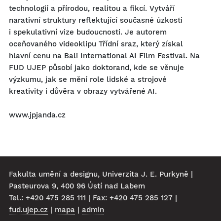
technologií a přírodou, realitou a fikcí. Vytváří
narativní struktury reflektující současné úzkosti
i spekulativní vize budoucnosti. Je autorem
oceňovaného videoklipu Třídní sraz, který získal
hlavní cenu na Bali International AI Film Festival. Na
FUD UJEP působí jako doktorand, kde se věnuje
výzkumu, jak se mění role lidské a strojové
kreativity i důvěra v obrazy vytvářené AI.
www.jpjanda.cz
Fakulta umění a designu, Univerzita J. E. Purkyně |
Pasteurova 9, 400 96 Ústí nad Labem
Tel.: +420 475 285 111 | Fax: +420 475 285 127 |
fud.ujep.cz
|
mapa
|
admin