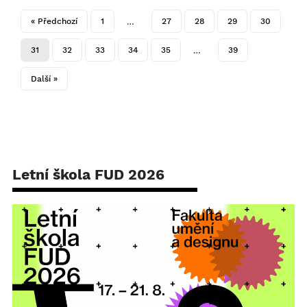
« Předchozí
1
27
28
29
30
…
31
32
33
34
35
39
…
Další »
Letní škola FUD 2026