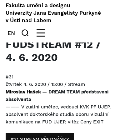
Fakulta umění a designu
Univerzity Jana Evangelisty Purkyně
v Ústí nad Labem
EN
FUDSTREAM #12 /
4. 6. 2020
#31
čtvrtek 4. 6. 2020 / 15:00 / Stream
Miroslav Hašek
—
DREAM TEAM představení
absolventa
——— Vizuální umělec, vedoucí KVK PF UJEP,
absolvent doktorského studia oboru Vizuální
komunikace na FUD UJEP, vítěz Ceny EXIT
#31 STREAM PŘEDNÁŠKY