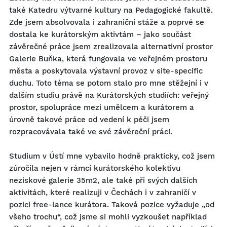
také Katedru výtvarné kultury na Pedagogické fakultě.
Zde jsem absolvovala i zahraniční stáže a poprvé se
dostala ke kurátorským aktivtám – jako součást
závěrečné práce jsem zrealizovala alternativní prostor
Galerie Buňka, která fungovala ve veřejném prostoru
města a poskytovala výstavní provoz v site-specific
duchu. Toto téma se potom stalo pro mne stěžejní i v
dalším studiu právě na Kurátorských studiích: veřejný
prostor, spolupráce mezi umělcem a kurátorem a
úrovně takové práce od vedení k péči jsem
rozpracovávala také ve své závěreční práci.
Studium v Ústí mne vybavilo hodně prakticky, což jsem
zúročila nejen v rámci kurátorského kolektivu
neziskové galerie 35m2, ale také při svých dalších
aktivitách, které realizuji v Čechách i v zahraničí v
pozici free-lance kurátora. Taková pozice vyžaduje „od
všeho trochu“, což jsme si mohli vyzkoušet například