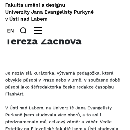
Fakulta umění a designu
Univerzity Jana Evangelisty Purkyně
v Ústí nad Labem
EN
Tereza Záchová
Je nezávislá kurátorka, výtvarná pedagožka, která
obvykle působí v Praze nebo v Brně. V současné době
působí jako šéfredaktorka české redakce časopisu
FlashArt.
V Ústí nad Labem, na Univerzitě Jana Evangelisty
Purkyně jsem studovala více oborů, a to asi i
předznamenalo můj celkový záměr a záběr. Vedle
Estetiky na Filozofické fakultě jsem v Ústí studovala