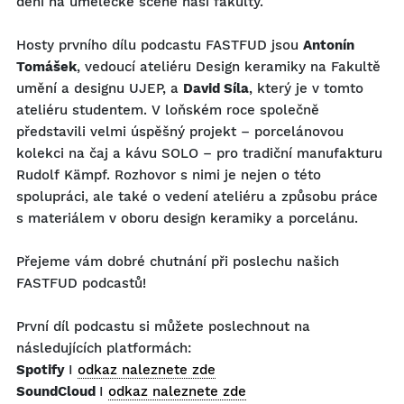
dění na umělecké scéně naší fakulty.
Hosty prvního dílu podcastu FASTFUD jsou
Antonín
Tomášek
, vedoucí ateliéru Design keramiky na Fakultě
umění a designu UJEP, a
David Síla
, který
j
e v tomto
ateliéru studentem. V loňském roce společně
představili velmi úspěšný projekt – porcelánovou
kolekci na čaj a kávu SOLO – pro tradiční manufakturu
Rudolf Kämpf. Rozhovor s nimi je nejen o této
spolupráci, ale také o vedení ateliéru a způsobu práce
s materiálem v oboru design keramiky a porcelánu.
Přejeme vám dobré chutnání při poslechu našich
FASTFUD podcastů!
První díl podcastu si můžete poslechnout na
následujících platformách:
Spotify
I
odkaz naleznete zde
SoundCloud
I
odkaz naleznete zde