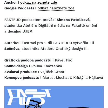
Anchor
I
odkaz naleznete zde
Google Podcasts
I
odkaz naleznete zde
FASTFUD podcastem provází
Simona Patelisová
,
studentka Ateliéru Digitální média na Fakultě umění
a designu UJEP.
Autorkou ilustrací pro 1. díl FASTFUDu vytvořila
Eli
Sočněva
, studentka Ateliéru Grafický design II.
Grafická podoba podcastu
I Pavel Frič
Sound design
I Polina Khatsenka
Zvuková produkce
I Vojtěch Groot
Koncepce podcastu
I Marcel Mochal & Kristýna Hájková