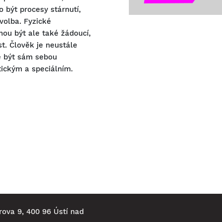
 být procesy stárnutí,
volba. Fyzické
ou být ale také žádoucí,
st. Člověk je neustále
le být sám sebou
tickým a speciálním.
rova 9, 400 96 Ústí nad