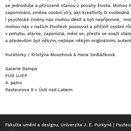
se jednoduše a přirozeně stanou z povahy života. Mohou to
zapomínání, změna osobní víry, akt kreativity či svobodná 
i psychické změny nás mohou děsit a být nepříjemné, moh
mohou nás v našich životech posouvat a přičinit osobní rů
v pohybu, stárne, zapomíná, mění se, přesto se snaží stá
a především
být někým
, nejlépe někým originálním, auten
Kurátorky / Kristýna Mouchová
& Hana Sedláčková
Galerie Rampa
FUD UJEP
4. patro
Pasteurova 9 v Ústí nad Labem
Fakulta umění a designu, Univerzita J. E. Purkyně | Pasteu