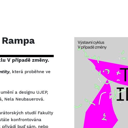
ie Rampa
klu
V případě změny.
ntity
, která proběhne ve
y umění a designu UJEP,
vá, Nela Neubauerová.
rátorských studií Fakulty
ustále konfrontována
 přivádí buď sám, nebo