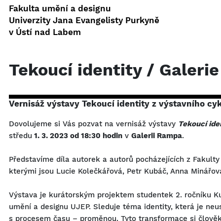
Fakulta umění a designu
Univerzity Jana Evangelisty Purkyně
v Ústí nad Labem
Tekoucí identity / Galer
Vernisáž výstavy
Tekoucí identity
z výstavního cy
Dovolujeme si Vás pozvat na vernisáž výstavy
Tekoucí ide
středu
1. 3. 2023 od 18:30 hodin
v
Galerii Rampa
.
Představíme díla autorek a autorů pocházejících z Fakult
kterými jsou Lucie Kolečkářová, Petr Kubáč, Anna Minářo
Výstava je kurátorským projektem studentek 2. ročníku Ku
umění a designu UJEP. Sleduje téma identity, která je ne
s procesem času – proměnou. Tyto transformace si člověk