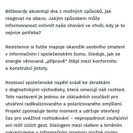
Billboardy akcentují dva z možných způsobů, jak
reagovat na obavu. Jakým způsobem může
informovanost ovlivnit naše chování ve chvíli, kdy je to
nejvíce potřeba?
Resistence is futile mapuje okamžik osobního zmatení
v informačním i společenském šumu. Sleduje, jak se
energie věnovaná „přípravě“ štěpí mezi konformitu
a konstrukci jistoty.
Rostoucí společenské napětí svádí ke zkratkám
s dogmatickými východisky, která omezují náš rozhled.
Toto nastavení je jednou ze základních součástí pro
utváření radikalizovaného a polarizovaného smýšlení.
Projekt zpomaluje tento moment a udržuje otevřený
čas pro uvážlivé rozhodování – nepropadnout zoufalství
ani režii cizích gest. Dialogem mezi rádiem a brněním
vykreslujeme v informačním prostoru možné roviny