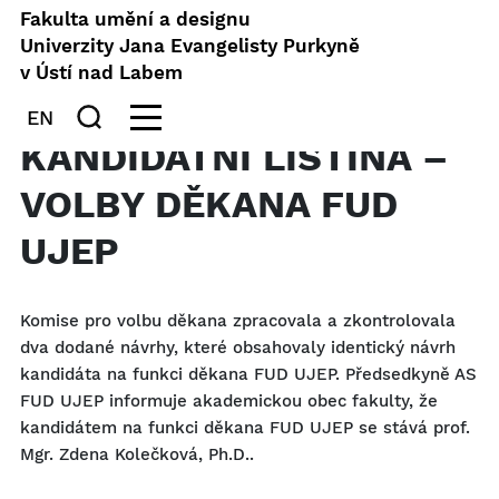
Fakulta umění a designu
Univerzity Jana Evangelisty Purkyně
v Ústí nad Labem
EN
KANDIDÁTNÍ LISTINA –
VOLBY DĚKANA FUD
UJEP
Komise pro volbu děkana zpracovala a zkontrolovala
dva dodané návrhy, které obsahovaly identický návrh
kandidáta na funkci děkana FUD UJEP. Předsedkyně AS
FUD UJEP informuje akademickou obec fakulty, že
kandidátem na funkci děkana FUD UJEP se stává prof.
Mgr. Zdena Kolečková, Ph.D..