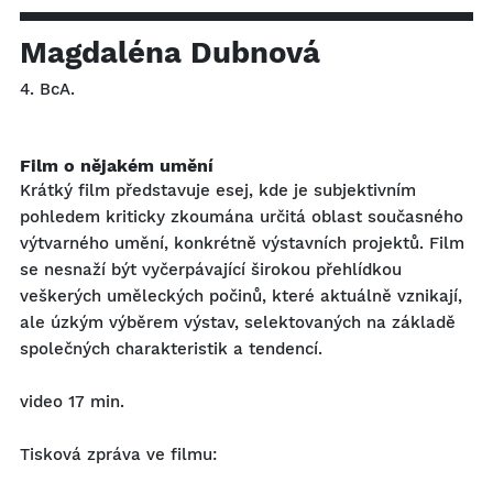
Magdaléna Dubnová
4. BcA.
Film o nějakém umění
Krátký film představuje esej, kde je subjektivním
pohledem kriticky zkoumána určitá oblast současného
výtvarného umění, konkrétně výstavních projektů. Film
se nesnaží být vyčerpávající širokou přehlídkou
veškerých uměleckých počinů, které aktuálně vznikají,
ale úzkým výběrem výstav, selektovaných na základě
společných charakteristik a tendencí.
video 17 min.
Tisková zpráva ve filmu: