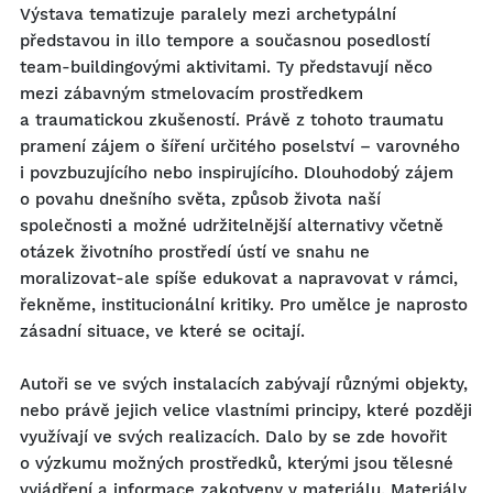
Výstava tematizuje paralely mezi archetypální
představou in illo tempore a současnou posedlostí
team-buildingovými aktivitami. Ty představují něco
mezi zábavným stmelovacím prostředkem
a traumatickou zkušeností. Právě z tohoto traumatu
pramení zájem o šíření určitého poselství – varovného
i povzbuzujícího nebo inspirujícího. Dlouhodobý zájem
o povahu dnešního světa, způsob života naší
společnosti a možné udržitelnější alternativy včetně
otázek životního prostředí ústí ve snahu ne
moralizovat-ale spíše edukovat a napravovat v rámci,
řekněme, institucionální kritiky. Pro umělce je naprosto
zásadní situace, ve které se ocitají.
Autoři se ve svých instalacích zabývají různými objekty,
nebo právě jejich velice vlastními principy, které později
využívají ve svých realizacích. Dalo by se zde hovořit
o výzkumu možných prostředků, kterými jsou tělesné
vyjádření a informace zakotveny v materiálu. Materiály