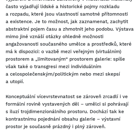
často vyjadřují lidské a historické pojmy rozkladu
a rozpadu, které jsou vlastností samotné přítomnosti
a existence. Je to možnost, jak zaznamenat, zachytit
abstraktní pojem času a zhmotnit jeho podobu. Výstava
mimo jiné vznáší otázky ohledně možnosti
angažovanosti současného umělce a prostředků, které
má k dispozici: o vazbě mezi veřejným (virtuálním)
prostorem a „limitovaným“ prostorem galerie: spíše
však také o transgresi mezi individuálním
a celospolečenským/politickým nebo mezi skepsí
a utopií.
Konceptuální vícevrstevnatost se zároveň zrcadlí i ve
formální rovině vystavených děl – umělci si pohrávají
s iluzí trojdimenzionálního prostoru. Dochází tak ke
kontrastnímu pojednání obsahu galerie – výstavní
prostor je současně prázdný i plný zároveň.