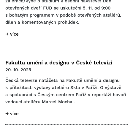
zájemce/kyně o studium k osobní návštěvě! Den
otevřených dveří FUD se uskuteční 5. 11. od 9:00
s bohatým programem v podobě otevřených ateliérů,
dílen a komentovaných prohlídek.
→ více
Fakulta umění a designu v České televizi
20. 10. 2025
Česká televize natáčela na Fakultě umění a designu
k příležitosti výstavy ateliéru Skla v Paříži. O výstavě
a spolupráci s Českým centrem Paříž v reportáži hovoří
vedoucí ateliéru Marcel Mochal.
→ více